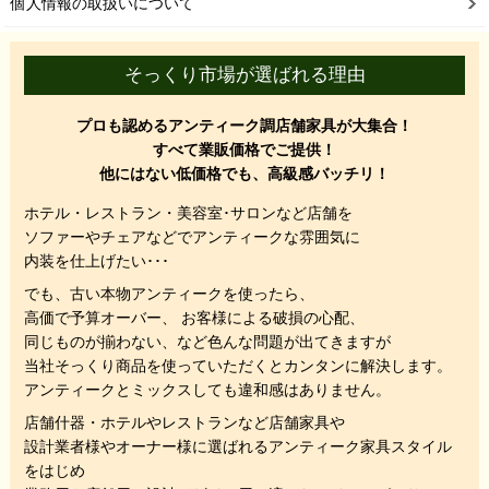
個人情報の取扱いについて
そっくり市場が選ばれる理由
プロも認めるアンティーク調店舗家具が大集合！
すべて業販価格でご提供！
他にはない低価格でも、高級感バッチリ！
ホテル・レストラン・美容室･サロンなど店舗を
ソファーやチェアなどでアンティークな雰囲気に
内装を仕上げたい･･･
でも、
古い本物アンティークを使ったら、
高価で予算オーバー、 お客様による破損の心配、
同じものが揃わない、
など色んな問題が出てきますが
当社そっくり商品を使っていただくと
カンタンに解決します。
アンティークとミックスしても違和感はありません。
店舗什器・ホテルやレストランなど店舗家具や
設計業者様やオーナー様に選ばれるアンティーク家具スタイル
をはじめ