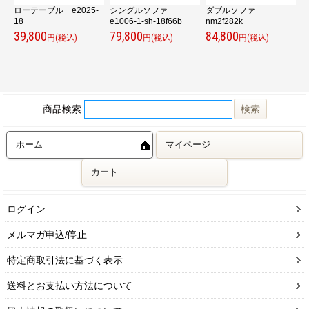
-
ローテーブル e2025-
シングルソファ
ダブルソファ
シ
18
e1006-1-sh-18f66b
nm2f282k
5
39,800
79,800
84,800
7
円(税込)
円(税込)
円(税込)
商品検索
ホーム
マイページ
カート
ログイン
メルマガ申込/停止
特定商取引法に基づく表示
送料とお支払い方法について