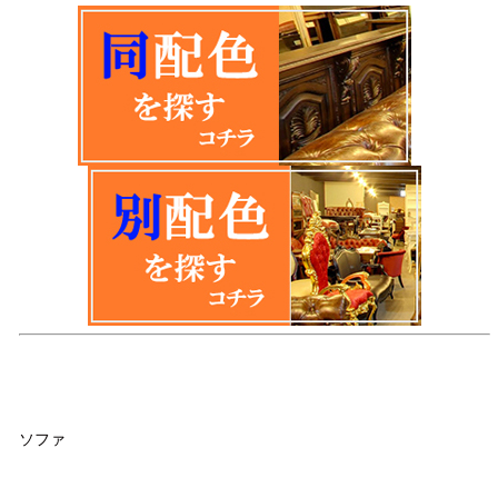
品名
ソファ
品番