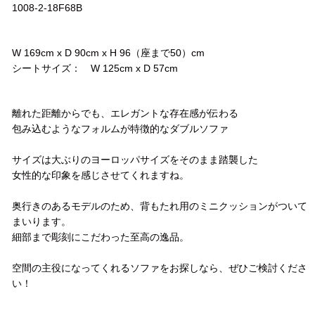
1008-2-18F68B
サイズ
W 169cm x D 90cm x H 96（座まで50）cm
シートサイズ： W 125cm x D 57cm
コメント
離れた距離からでも、エレガントな存在感が伝わる
包み込むようなフォルムが特徴的なダブルソファ
サイズは大ぶりのヨーロッパサイズをそのまま踏襲した
女性的な印象を感じさせてくれますね。
奥行きのあるモデルのため、背もたれ用のミニクッションがついて
まいります。
細部まで彫刻にこだわった至高の逸品。
空間の主役になってくれるソファをお探しなら、ぜひご検討くださ
い！
配送方法