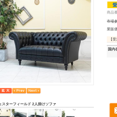
商品番
市場参
業販
【受
国内
ェスターフィールド 2人掛けソファ