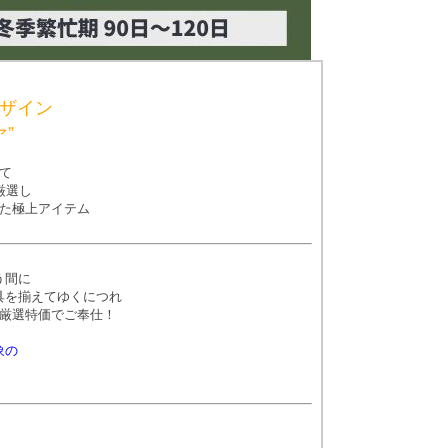
ザイン
”
て
厳選し
た極上アイテム
う間に
具を揃えてゆくにつれ
厳選特価でご奉仕！
象の