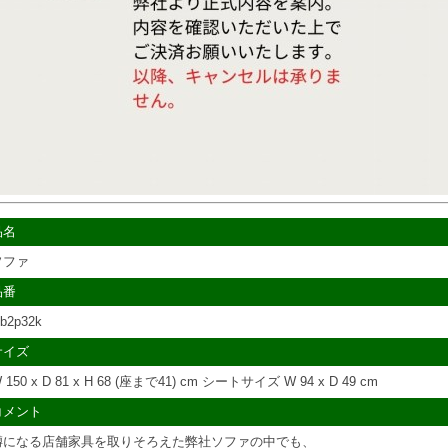
品名
ソファ
品番
jb2p32k
サイズ
 150 x D 81 x H 68 (座まで41) cm シートサイズ W 94 x D 49 cm
コメント
噂になる店舗家具を取りそろえた弊社ソファの中でも、