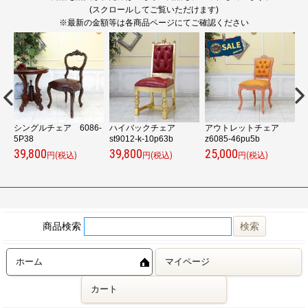
(スクロールしてご覧いただけます)
※最新の金額等は各商品ページにてご確認ください
シングルチェア 6086-
ハイバックチェア
アウトレットチェア
5P38
st9012-k-10p63b
z6085-46pu5b
s
39,800
39,800
25,000
4
円(税込)
円(税込)
円(税込)
商品検索
ホーム
マイページ
カート