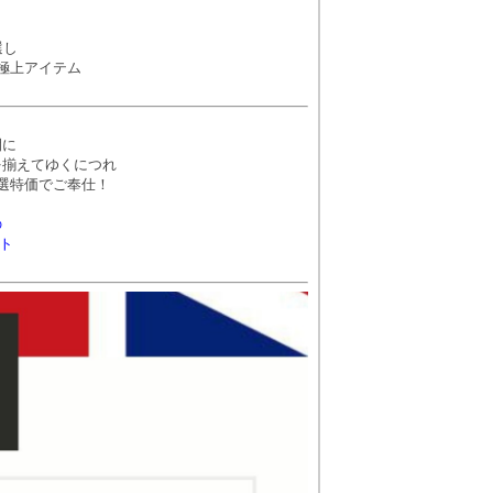
選し
極上アイテム
間に
を揃えてゆくにつれ
選特価でご奉仕！
の
ト