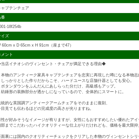
キャプテンチェア
品番
001-18f254b
サイズ
 60cm x D 65cm x H 91cm（座まで47）
コメント
◆当店イチオシのヴィンセント・チェアが満足できる理由◆
・本物のアンティーク家具キャプテンチェアを忠実に再現した噂になる本物志
・しっかりとした作りだからこそ、ハードユースな店舗什器としても安心。
・ボタンダウンをふんだんにあしらった分だけ、高級感もアップ。
・紡錘形の装飾部分が透かしになっているので、全体的にスマートに。
伝統的な英国調アンティークアームチェアをそのままに復刻、
一目見ても伝わるほどの完成度の高さが光りますね。
男性が好みそうなイメージが有りますが、女性にもおすすめしたい優れたアイ
細部までこだわったハイクオリティーな仕上がりだけれども、価格を最大限抑
座面裏には国内のクオリティーチェックをクリアした本物のヴィンセントシリ