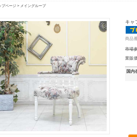
ップページ
>
メイングループ
キャプ
商品番号
市場参
業販
国内