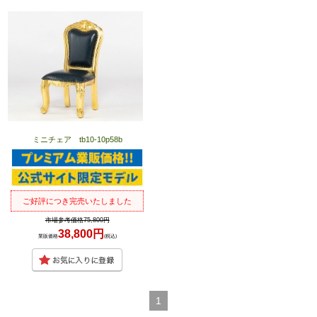
ミニチェア tb10-10p58b
ご好評につき完売いたしました
市場参考価格75,800円
38,800円
業販価格
(税込)
1