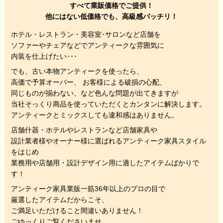
すべて業販価格でご提供！
他にはない低価格でも、高級感バッチリ！
ホテル・レストラン・美容室･サロンなど店舗を
ソファーやチェアなどでアンティークな雰囲気に
内装を仕上げたい･･･
でも、
古い本物アンティークを使ったら、
高価で予算オーバー、 お客様による破損の心配、
同じものが揃わない、
など色んな問題が出てきますが
当社そっくり商品を使っていただくと
カンタンに解決します。
アンティークとミックスしても違和感はありません。
店舗什器・ホテルやレストランなど店舗家具や
設計業者様やオーナー様に選ばれるアンティーク家具スタイル
をはじめ
業務用や店舗用・設計デザイン用に適したアイテムばかりで
す！
アンティーク家具業販一筋36年以上のプロの目で
厳選したアイテムだからこそ、
ご満足いただけること間違いありません！
ごゆっくりご覧くださいませ。