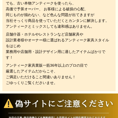
でも、
古い本物アンティークを使ったら、
高価で予算オーバー、 お客様による破損の心配、
同じものが揃わない、
など色んな問題が出てきますが
当社そっくり商品を使っていただくと
カンタンに解決します。
アンティークとミックスしても違和感はありません。
店舗什器・ホテルやレストランなど店舗家具や
設計業者様やオーナー様に選ばれるアンティーク家具スタイル
をはじめ
業務用や店舗用・設計デザイン用に適したアイテムばかりで
す！
アンティーク家具業販一筋36年以上のプロの目で
厳選したアイテムだからこそ、
ご満足いただけること間違いありません！
ごゆっくりご覧くださいませ。