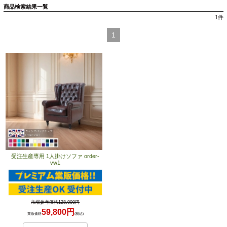
商品検索結果一覧
1
件
1
受注生産専用 1人掛けソファ order-
vw1
市場参考価格128,000円
59,800円
業販価格
(税込)