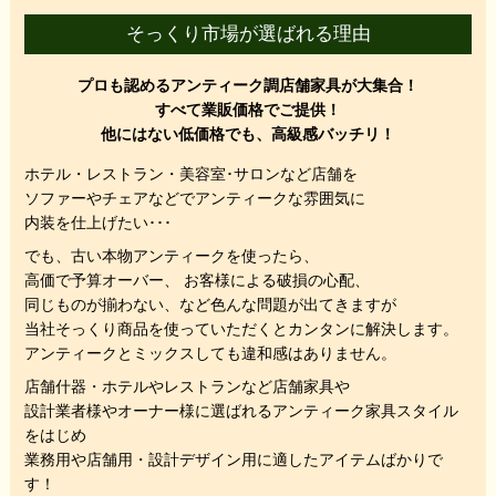
そっくり市場が選ばれる理由
プロも認めるアンティーク調店舗家具が大集合！
すべて業販価格でご提供！
他にはない低価格でも、高級感バッチリ！
ホテル・レストラン・美容室･サロンなど店舗を
ソファーやチェアなどでアンティークな雰囲気に
内装を仕上げたい･･･
でも、
古い本物アンティークを使ったら、
高価で予算オーバー、 お客様による破損の心配、
同じものが揃わない、
など色んな問題が出てきますが
当社そっくり商品を使っていただくと
カンタンに解決します。
アンティークとミックスしても違和感はありません。
店舗什器・ホテルやレストランなど店舗家具や
設計業者様やオーナー様に選ばれるアンティーク家具スタイル
をはじめ
業務用や店舗用・設計デザイン用に適したアイテムばかりで
す！