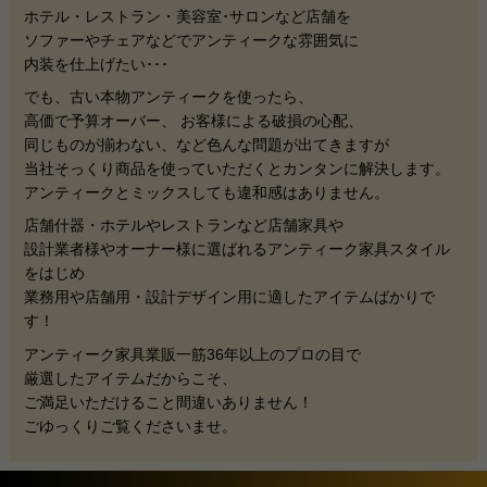
ホテル・レストラン・美容室･サロンなど店舗を
ソファーやチェアなどでアンティークな雰囲気に
内装を仕上げたい･･･
でも、
古い本物アンティークを使ったら、
高価で予算オーバー、 お客様による破損の心配、
同じものが揃わない、
など色んな問題が出てきますが
当社そっくり商品を使っていただくと
カンタンに解決します。
アンティークとミックスしても違和感はありません。
店舗什器・ホテルやレストランなど店舗家具や
設計業者様やオーナー様に選ばれるアンティーク家具スタイル
をはじめ
業務用や店舗用・設計デザイン用に適したアイテムばかりで
す！
アンティーク家具業販一筋36年以上のプロの目で
厳選したアイテムだからこそ、
ご満足いただけること間違いありません！
ごゆっくりご覧くださいませ。