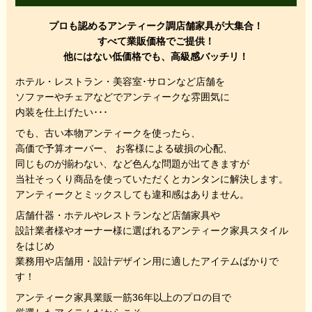
プロも認めるアンティーク調店舗家具が大集合！
すべて業販価格でご提供！
他にはない低価格でも、高級感バッチリ！
ホテル・レストラン・美容室･サロンなど店舗を
ソファーやチェアなどでアンティークな雰囲気に
内装を仕上げたい･･･
でも、
古い本物アンティークを使ったら、
高価で予算オーバー、 お客様による破損の心配、
同じものが揃わない、
など色んな問題が出てきますが
当社そっくり商品を使っていただくと
カンタンに解決します。
アンティークとミックスしても違和感はありません。
店舗什器・ホテルやレストランなど店舗家具や
設計業者様やオーナー様に選ばれるアンティーク家具スタイル
をはじめ
業務用や店舗用・設計デザイン用に適したアイテムばかりで
す！
アンティーク家具業販一筋36年以上のプロの目で