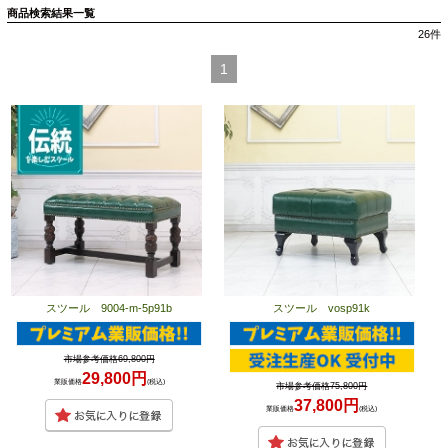
商品検索結果一覧
26
件
1
スツール 9004-m-5p91b
スツール vosp91k
市場参考価格69,800円
29,800円
業販価格
(税込)
市場参考価格75,800円
37,800円
業販価格
(税込)