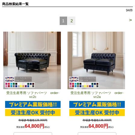
商品検索結果一覧
94
件
>
1
2
受注生産専用 ソファパーツ order-
受注生産専用 ソファパーツ order-
vc2c
vc2a
市場参考価格128,000円
市場参考価格138,000円
64,800円
64,800円
業販価格
(税込)
業販価格
(税込)