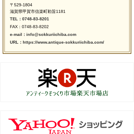
〒529-1804
滋賀県甲賀市信楽町勅旨1181
TEL：0748-83-8201
FAX：0748-83-8202
e-mail：info@sokkuriichiba.com
URL：https://www.antique-sokkuriichiba.com/