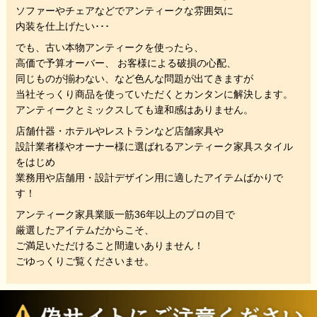
ソファーやチェアなどでアンティークな雰囲気に
内装を仕上げたい･･･
でも、
古い本物アンティークを使ったら、
高価で予算オーバー、 お客様による破損の心配、
同じものが揃わない、
など色んな問題が出てきますが
当社そっくり商品を使っていただくと
カンタンに解決します。
アンティークとミックスしても違和感はありません。
店舗什器・ホテルやレストランなど店舗家具や
設計業者様やオーナー様に選ばれるアンティーク家具スタイル
をはじめ
業務用や店舗用・設計デザイン用に適したアイテムばかりで
す！
アンティーク家具業販一筋36年以上のプロの目で
厳選したアイテムだからこそ、
ご満足いただけること間違いありません！
ごゆっくりご覧くださいませ。