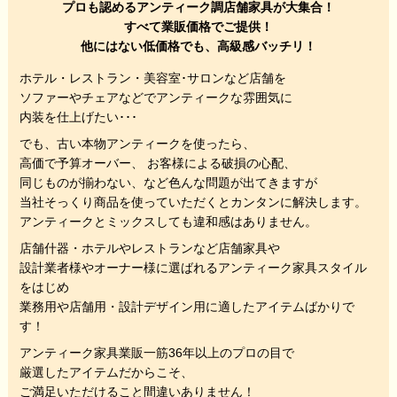
プロも認めるアンティーク調店舗家具が大集合！
すべて業販価格でご提供！
他にはない低価格でも、高級感バッチリ！
ホテル・レストラン・美容室･サロンなど店舗を
ソファーやチェアなどでアンティークな雰囲気に
内装を仕上げたい･･･
でも、
古い本物アンティークを使ったら、
高価で予算オーバー、 お客様による破損の心配、
同じものが揃わない、
など色んな問題が出てきますが
当社そっくり商品を使っていただくと
カンタンに解決します。
アンティークとミックスしても違和感はありません。
店舗什器・ホテルやレストランなど店舗家具や
設計業者様やオーナー様に選ばれるアンティーク家具スタイル
をはじめ
業務用や店舗用・設計デザイン用に適したアイテムばかりで
す！
アンティーク家具業販一筋36年以上のプロの目で
厳選したアイテムだからこそ、
ご満足いただけること間違いありません！