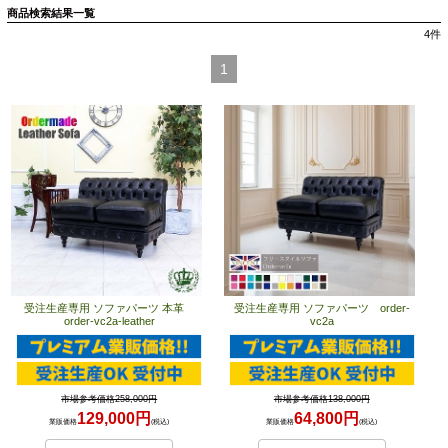
商品検索結果一覧
4
件
1
受注生産専用 ソファパーツ 本革
受注生産専用 ソファパーツ order-
order-vc2a-leather
vc2a
市場参考価格258,000円
市場参考価格138,000円
129,000円
64,800円
業販価格
(税込)
業販価格
(税込)