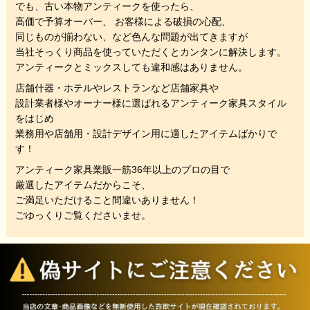
でも、
古い本物アンティークを使ったら、
高価で予算オーバー、 お客様による破損の心配、
同じものが揃わない、
など色んな問題が出てきますが
当社そっくり商品を使っていただくと
カンタンに解決します。
アンティークとミックスしても違和感はありません。
店舗什器・ホテルやレストランなど店舗家具や
設計業者様やオーナー様に選ばれるアンティーク家具スタイル
をはじめ
業務用や店舗用・設計デザイン用に適したアイテムばかりで
す！
アンティーク家具業販一筋36年以上のプロの目で
厳選したアイテムだからこそ、
ご満足いただけること間違いありません！
ごゆっくりご覧くださいませ。