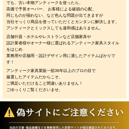
でも、
古い本物アンティークを使ったら、
高価で予算オーバー、 お客様による破損の心配、
同じものが揃わない、
など色んな問題が出てきますが
当社そっくり商品を使っていただくと
カンタンに解決します。
アンティークとミックスしても違和感はありません。
店舗什器・ホテルやレストランなど店舗家具や
設計業者様やオーナー様に選ばれるアンティーク家具スタイル
をはじめ
業務用や店舗用・設計デザイン用に適したアイテムばかりで
す！
アンティーク家具業販一筋36年以上のプロの目で
厳選したアイテムだからこそ、
ご満足いただけること間違いありません！
ごゆっくりご覧くださいませ。