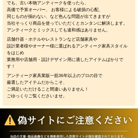
でも、
古い本物アンティークを使ったら、
高価で予算オーバー、 お客様による破損の心配、
同じものが揃わない、
など色んな問題が出てきますが
当社そっくり商品を使っていただくと
カンタンに解決します。
アンティークとミックスしても違和感はありません。
店舗什器・ホテルやレストランなど店舗家具や
設計業者様やオーナー様に選ばれるアンティーク家具スタイル
をはじめ
業務用や店舗用・設計デザイン用に適したアイテムばかりで
す！
アンティーク家具業販一筋36年以上のプロの目で
厳選したアイテムだからこそ、
ご満足いただけること間違いありません！
ごゆっくりご覧くださいませ。