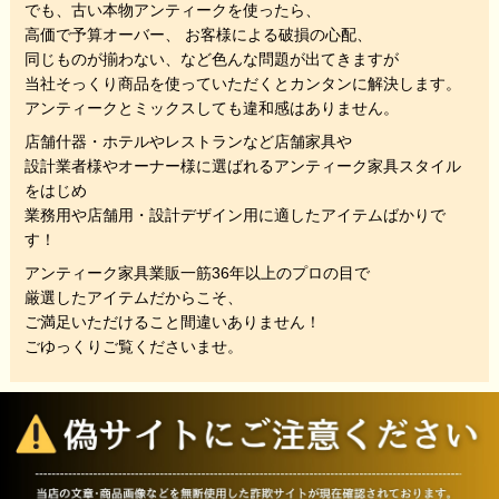
でも、
古い本物アンティークを使ったら、
高価で予算オーバー、 お客様による破損の心配、
同じものが揃わない、
など色んな問題が出てきますが
当社そっくり商品を使っていただくと
カンタンに解決します。
アンティークとミックスしても違和感はありません。
店舗什器・ホテルやレストランなど店舗家具や
設計業者様やオーナー様に選ばれるアンティーク家具スタイル
をはじめ
業務用や店舗用・設計デザイン用に適したアイテムばかりで
す！
アンティーク家具業販一筋36年以上のプロの目で
厳選したアイテムだからこそ、
ご満足いただけること間違いありません！
ごゆっくりご覧くださいませ。