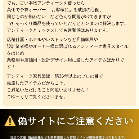
でも、
古い本物アンティークを使ったら、
高価で予算オーバー、 お客様による破損の心配、
同じものが揃わない、
など色んな問題が出てきますが
当社そっくり商品を使っていただくと
カンタンに解決します。
アンティークとミックスしても違和感はありません。
店舗什器・ホテルやレストランなど店舗家具や
設計業者様やオーナー様に選ばれるアンティーク家具スタイル
をはじめ
業務用や店舗用・設計デザイン用に適したアイテムばかりで
す！
アンティーク家具業販一筋36年以上のプロの目で
厳選したアイテムだからこそ、
ご満足いただけること間違いありません！
ごゆっくりご覧くださいませ。