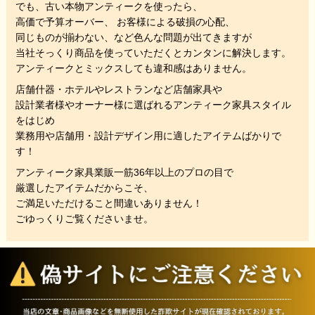
でも、
古い本物アンティークを使ったら、
高価で予算オーバー、 お客様による破損の心配、
同じものが揃わない、
など色んな問題が出てきますが
当社そっくり商品を使っていただくと
カンタンに解決します。
アンティークとミックスしても違和感はありません。
店舗什器・ホテルやレストランなど店舗家具や
設計業者様やオーナー様に選ばれるアンティーク家具スタイル
をはじめ
業務用や店舗用・設計デザイン用に適したアイテムばかりで
す！
アンティーク家具業販一筋36年以上のプロの目で
厳選したアイテムだからこそ、
ご満足いただけること間違いありません！
ごゆっくりご覧くださいませ。