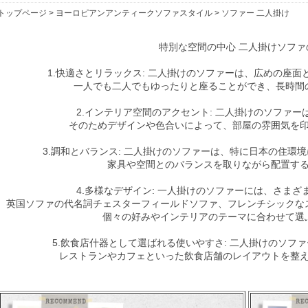
トップページ
>
ヨーロピアンアンティークソファスタイル
> ソファー 二人掛け
特別な空間の中心 二人掛けソファ
1.快適さとリラックス: 二人掛けのソファーは、広めの座
一人でも二人でもゆったりと座ることができ、長時間
2.インテリア空間のアクセント: 二人掛けのソファ
そのためデザインや色合いによって、部屋の雰囲気を
3.調和とバランス: 二人掛けのソファーは、特に日本の住環
家具や空間とのバランスを取りながら配置す
4.多様なデザイン: 一人掛けのソファーには、さま
英国ソファの代名詞チェスターフィールドソファ、フレンチシックな
個々の好みやインテリアのテーマに合わせて選
5.飲食店什器として選ばれる使いやすさ: 二人掛けのソフ
レストランやカフェといった飲食店舗のレイアウトを整