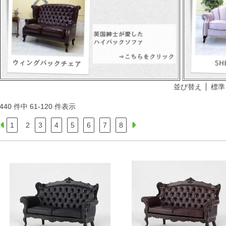
並び替え
標準
440 件中 61-120 件表示
1
2
3
4
5
6
7
8