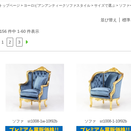
トップページ
>
ヨーロピアンアンティークソファスタイル
>
サイズで選ぶ
> ソファー
並び替え
標準
156 件中 1-60 件表示
1
2
3
ソファ st1008-1w-10f92b
ソファ st1008-1-10f92b