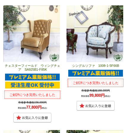
チェスターフィールド ウィングチェ
シングルソファ 1008-1-5F66B
ア SA925B1-F85K
ご好評につき完売いたしました
市場参考価格168,000円
ご好評につき完売いたしました
99,800円
業販価格
(税込)
市場参考価格158,000円
77,800円
業販価格
(税込)