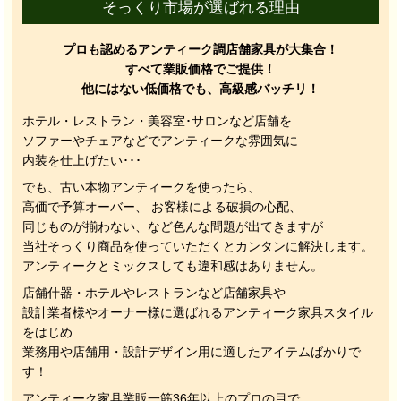
そっくり市場が選ばれる理由
プロも認めるアンティーク調店舗家具が大集合！
すべて業販価格でご提供！
他にはない低価格でも、高級感バッチリ！
ホテル・レストラン・美容室･サロンなど店舗を
ソファーやチェアなどでアンティークな雰囲気に
内装を仕上げたい･･･
でも、
古い本物アンティークを使ったら、
高価で予算オーバー、 お客様による破損の心配、
同じものが揃わない、
など色んな問題が出てきますが
当社そっくり商品を使っていただくと
カンタンに解決します。
アンティークとミックスしても違和感はありません。
店舗什器・ホテルやレストランなど店舗家具や
設計業者様やオーナー様に選ばれるアンティーク家具スタイル
をはじめ
業務用や店舗用・設計デザイン用に適したアイテムばかりで
す！
アンティーク家具業販一筋36年以上のプロの目で