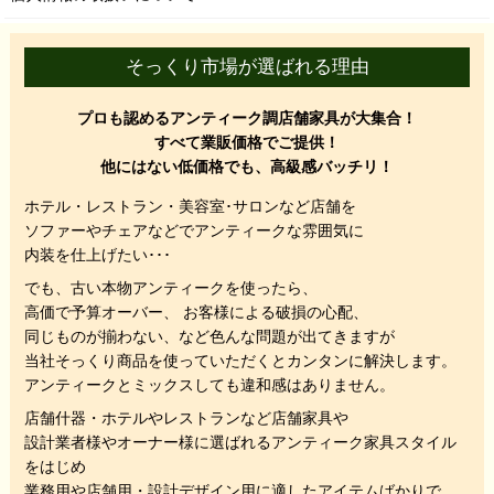
そっくり市場が選ばれる理由
プロも認めるアンティーク調店舗家具が大集合！
すべて業販価格でご提供！
他にはない低価格でも、高級感バッチリ！
ホテル・レストラン・美容室･サロンなど店舗を
ソファーやチェアなどでアンティークな雰囲気に
内装を仕上げたい･･･
でも、
古い本物アンティークを使ったら、
高価で予算オーバー、 お客様による破損の心配、
同じものが揃わない、
など色んな問題が出てきますが
当社そっくり商品を使っていただくと
カンタンに解決します。
アンティークとミックスしても違和感はありません。
店舗什器・ホテルやレストランなど店舗家具や
設計業者様やオーナー様に選ばれるアンティーク家具スタイル
をはじめ
業務用や店舗用・設計デザイン用に適したアイテムばかりで