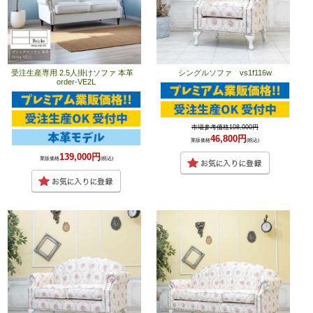
受注生産専用 2.5人掛けソファ 本革
シングルソファ vs1f116w
order-VE2L
市場参考価格108,000円
46,800円
業販価格
(税込)
139,000円
業販価格
(税込)