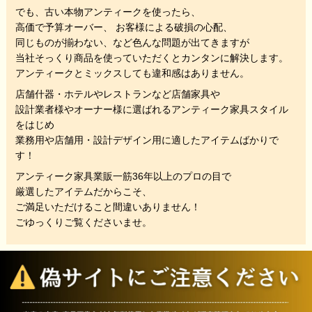
でも、
古い本物アンティークを使ったら、
高価で予算オーバー、 お客様による破損の心配、
同じものが揃わない、
など色んな問題が出てきますが
当社そっくり商品を使っていただくと
カンタンに解決します。
アンティークとミックスしても違和感はありません。
店舗什器・ホテルやレストランなど店舗家具や
設計業者様やオーナー様に選ばれるアンティーク家具スタイル
をはじめ
業務用や店舗用・設計デザイン用に適したアイテムばかりで
す！
アンティーク家具業販一筋36年以上のプロの目で
厳選したアイテムだからこそ、
ご満足いただけること間違いありません！
ごゆっくりご覧くださいませ。