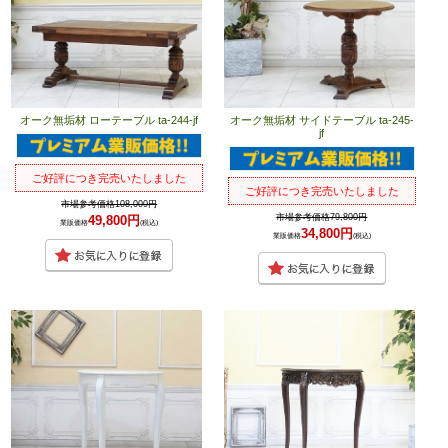
オーク無垢材 ローテーブル ta-244-jf
オーク無垢材 サイドテーブル ta-245-
jf
ご好評につき完売いたしました
ご好評につき完売いたしました
市場参考価格108,000円
市場参考価格79,800円
49,800円
業販価格
(税込)
34,800円
業販価格
(税込)