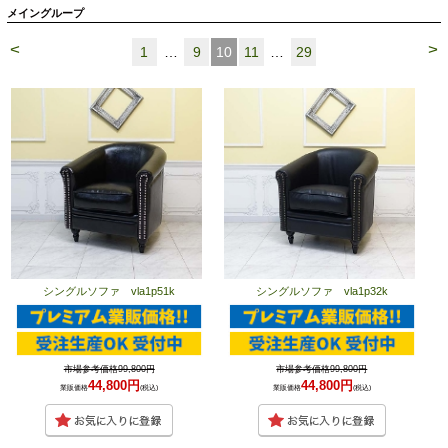
メイングループ
<
>
1
…
9
10
11
…
29
シングルソファ vla1p51k
シングルソファ vla1p32k
市場参考価格99,800円
市場参考価格99,800円
44,800円
44,800円
業販価格
(税込)
業販価格
(税込)