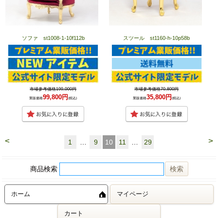
ソファ st1008-1-10f112b
スツール st1160-h-10p58b
市場参考価格199,000円
市場参考価格70,800円
99,800円
35,800円
業販価格
(税込)
業販価格
(税込)
<
>
1
…
9
10
11
…
29
商品検索
ホーム
マイページ
カート