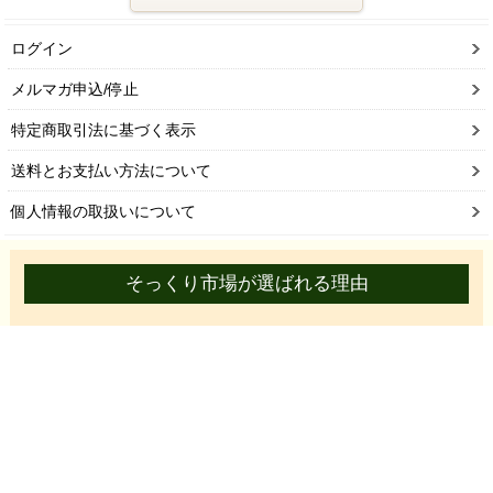
ログイン
メルマガ申込/停止
特定商取引法に基づく表示
送料とお支払い方法について
個人情報の取扱いについて
そっくり市場が選ばれる理由
プロも認めるアンティーク調店舗家具が大集合！
すべて業販価格でご提供！
他にはない低価格でも、高級感バッチリ！
ホテル・レストラン・美容室･サロンなど店舗を
ソファーやチェアなどでアンティークな雰囲気に
内装を仕上げたい･･･