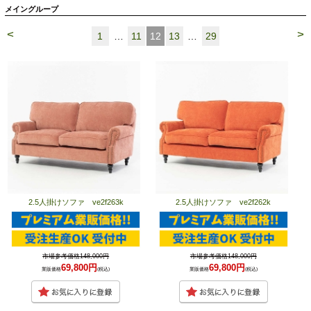
メイングループ
<
>
1
…
11
12
13
…
29
2.5人掛けソファ ve2f263k
2.5人掛けソファ ve2f262k
市場参考価格148,000円
市場参考価格148,000円
69,800円
69,800円
業販価格
(税込)
業販価格
(税込)