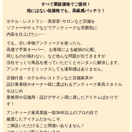
すべて業販価格でご提供！
他にはない低価格でも、高級感バッチリ！
ホテル・レストラン・美容室･サロンなど店舗を
ソファーやチェアなどでアンティークな雰囲気に
内装を仕上げたい･･･
でも、
古い本物アンティークを使ったら、
高価で予算オーバー、 お客様による破損の心配、
同じものが揃わない、
など色んな問題が出てきますが
当社そっくり商品を使っていただくと
カンタンに解決します。
アンティークとミックスしても違和感はありません。
店舗什器・ホテルやレストランなど店舗家具や
設計業者様やオーナー様に選ばれるアンティーク家具スタイル
をはじめ
業務用や店舗用・設計デザイン用に適したアイテムばかりで
す！
アンティーク家具業販一筋36年以上のプロの目で
厳選したアイテムだからこそ、
ご満足いただけること間違いありません！