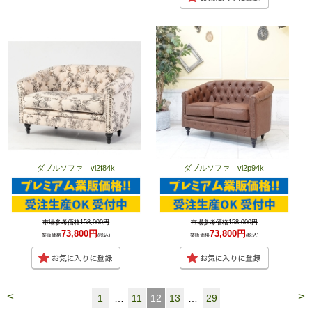
ダブルソファ vl2f84k
ダブルソファ vl2p94k
市場参考価格158,000円
市場参考価格158,000円
73,800円
73,800円
業販価格
(税込)
業販価格
(税込)
<
>
1
…
11
12
13
…
29