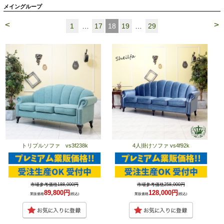
メイングループ
<
>
1
…
17
18
19
…
29
トリプルソファ vs3f238k
4人掛けソファ vs4f92k
市場参考価格188,000円
市場参考価格258,000円
89,800円
128,000円
業販価格
(税込)
業販価格
(税込)