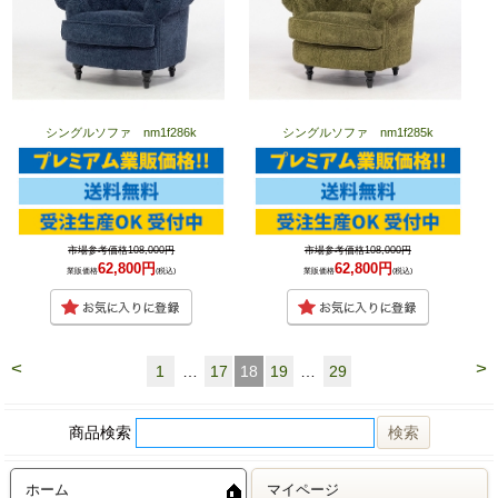
シングルソファ nm1f286k
シングルソファ nm1f285k
市場参考価格108,000円
市場参考価格108,000円
62,800円
62,800円
業販価格
(税込)
業販価格
(税込)
<
>
1
…
17
18
19
…
29
商品検索
ホーム
マイページ