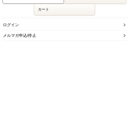
カート
ログイン
メルマガ申込/停止
特定商取引法に基づく表示
送料とお支払い方法について
個人情報の取扱いについて
そっくり市場が選ばれる理由
プロも認めるアンティーク調店舗家具が大集合！
すべて業販価格でご提供！
他にはない低価格でも、高級感バッチリ！
ホテル・レストラン・美容室･サロンなど店舗を
ソファーやチェアなどでアンティークな雰囲気に