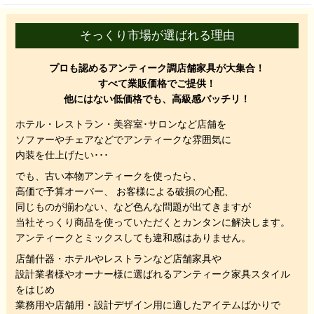
そっくり市場が選ばれる理由
プロも認めるアンティーク調店舗家具が大集合！
すべて業販価格でご提供！
他にはない低価格でも、高級感バッチリ！
ホテル・レストラン・美容室･サロンなど店舗を
ソファーやチェアなどでアンティークな雰囲気に
内装を仕上げたい･･･
でも、
古い本物アンティークを使ったら、
高価で予算オーバー、 お客様による破損の心配、
同じものが揃わない、
など色んな問題が出てきますが
当社そっくり商品を使っていただくと
カンタンに解決します。
アンティークとミックスしても違和感はありません。
店舗什器・ホテルやレストランなど店舗家具や
設計業者様やオーナー様に選ばれるアンティーク家具スタイル
をはじめ
業務用や店舗用・設計デザイン用に適したアイテムばかりで