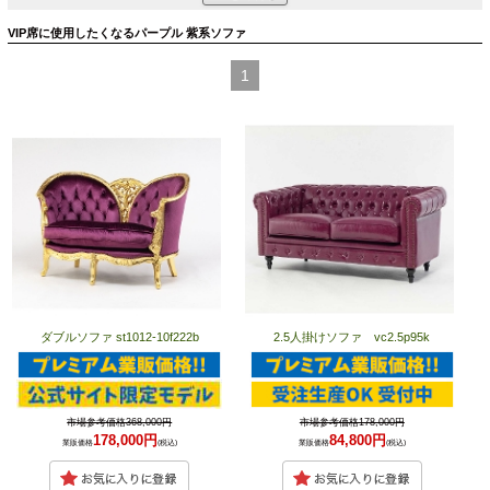
VIP席に使用したくなるパープル 紫系ソファ
1
ダブルソファ st1012-10f222b
2.5人掛けソファ vc2.5p95k
市場参考価格368,000円
市場参考価格178,000円
178,000円
84,800円
業販価格
(税込)
業販価格
(税込)