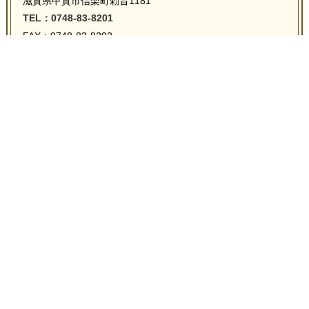
滋賀県甲賀市信楽町勅旨1181
TEL：0748-83-8201
FAX：0748-83-8202
e-mail：info@sokkuriichiba.com
URL：https://www.antique-sokkuriichiba.com/