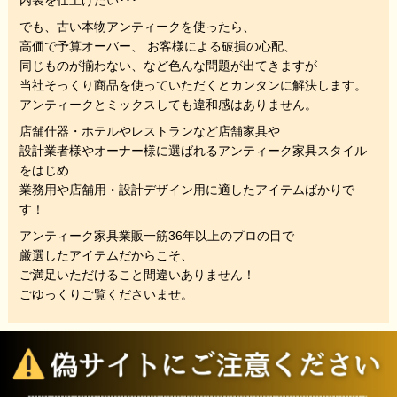
でも、
古い本物アンティークを使ったら、
高価で予算オーバー、 お客様による破損の心配、
同じものが揃わない、
など色んな問題が出てきますが
当社そっくり商品を使っていただくと
カンタンに解決します。
アンティークとミックスしても違和感はありません。
店舗什器・ホテルやレストランなど店舗家具や
設計業者様やオーナー様に選ばれるアンティーク家具スタイル
をはじめ
業務用や店舗用・設計デザイン用に適したアイテムばかりで
す！
アンティーク家具業販一筋36年以上のプロの目で
厳選したアイテムだからこそ、
ご満足いただけること間違いありません！
ごゆっくりご覧くださいませ。