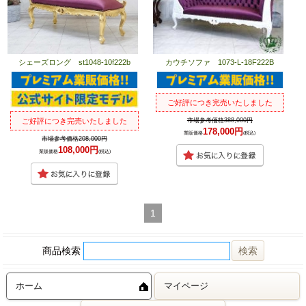
シェーズロング st1048-10f222b
カウチソファ 1073-L-18F222B
ご好評につき完売いたしました
市場参考価格388,000円
ご好評につき完売いたしました
178,000円
業販価格
(税込)
市場参考価格208,000円
108,000円
業販価格
(税込)
1
商品検索
ホーム
マイページ