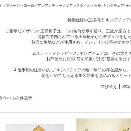
トップページ
>
ヨーロピアンアンティークソファスタイル
> 玉座･キングチェア･王
特別仕様の王様椅子 キングチェア
1.豪華なデザイン: 王様椅子は、その名前が示す通り、王族が座る
博物館で飾られている王様椅子からデザインをし
贅沢な生地などが使用され、インテリアに華やかさや
2.ステートメントピース: キングチェアは、その大
お部屋やお店の"箔を印象づける"役割を果た
4.催事用の注目の的に: キングチェアは唯一無二の存在感から
足を止めてもらえる集客効果を見込めるメリッ
並び替え
標準
8 件中 1-8 件表示