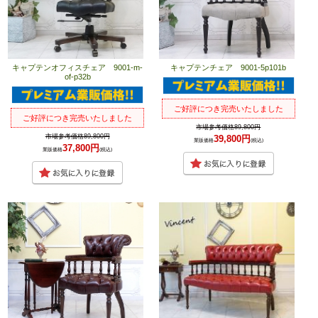
キャプテンオフィスチェア 9001-m-
キャプテンチェア 9001-5p101b
of-p32b
ご好評につき完売いたしました
ご好評につき完売いたしました
市場参考価格89,800円
市場参考価格89,800円
39,800円
業販価格
(税込)
37,800円
業販価格
(税込)