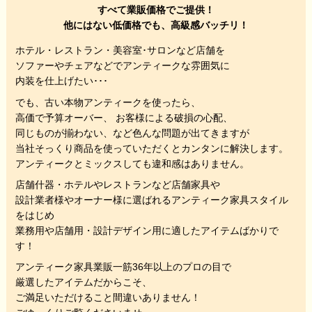
すべて業販価格でご提供！
他にはない低価格でも、高級感バッチリ！
ホテル・レストラン・美容室･サロンなど店舗を
ソファーやチェアなどでアンティークな雰囲気に
内装を仕上げたい･･･
でも、
古い本物アンティークを使ったら、
高価で予算オーバー、 お客様による破損の心配、
同じものが揃わない、
など色んな問題が出てきますが
当社そっくり商品を使っていただくと
カンタンに解決します。
アンティークとミックスしても違和感はありません。
店舗什器・ホテルやレストランなど店舗家具や
設計業者様やオーナー様に選ばれるアンティーク家具スタイル
をはじめ
業務用や店舗用・設計デザイン用に適したアイテムばかりで
す！
アンティーク家具業販一筋36年以上のプロの目で
厳選したアイテムだからこそ、
ご満足いただけること間違いありません！