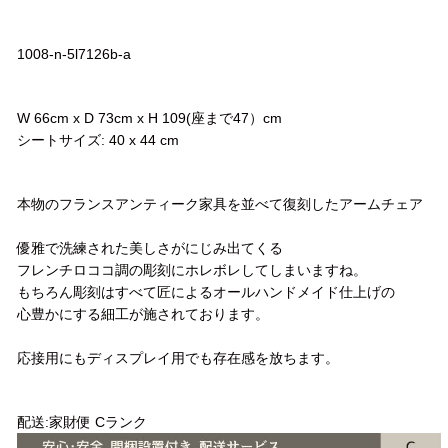
品番
1008-n-5l7126b-a
サイズ
W 66cm x D 73cm x H 109(座まで47）cm
シートサイズ: 40 x 44 cm
コメント
本物のフランスアンティーク家具を並べて復刻したアームチェア
優雅で洗練された美しさがにじみ出てくる
フレンチロココ調の彫刻にホレボレしてしまいますね。
もちろん彫刻はすべて匠によるオールハンドメイド仕上げの
心豊かにする細工が施されております。
応接用にもディスプレイ用でも存在感を放ちます。
配送方法
配送:家財便 Cランク