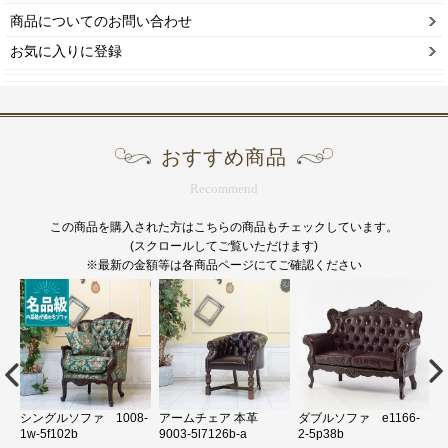
商品についてのお問い合わせ
お気に入りに登録
おすすめ商品
Recommend
この商品を購入された方はこちらの商品もチェックしています。
(スクロールしてご覧いただけます)
※最新の金額等は各商品ページにてご確認ください
-
シングルソファ 1008-
アームチェア 本革
ダブルソファ e1166-
1w-5f102b
9003-5l7126b-a
2-5p38b
v