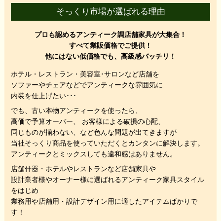
そっくり市場が選ばれる理由
プロも認めるアンティーク調店舗家具が大集合！
すべて業販価格でご提供！
他にはない低価格でも、高級感バッチリ！
ホテル・レストラン・美容室･サロンなど店舗を
ソファーやチェアなどでアンティークな雰囲気に
内装を仕上げたい･･･
でも、
古い本物アンティークを使ったら、
高価で予算オーバー、 お客様による破損の心配、
同じものが揃わない、
など色んな問題が出てきますが
当社そっくり商品を使っていただくと
カンタンに解決します。
アンティークとミックスしても違和感はありません。
店舗什器・ホテルやレストランなど店舗家具や
設計業者様やオーナー様に選ばれるアンティーク家具スタイル
をはじめ
業務用や店舗用・設計デザイン用に適したアイテムばかりで
す！