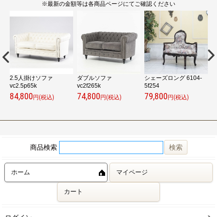
※最新の金額等は各商品ページにてご確認ください
2.5人掛けソファ
ダブルソファ
シェーズロング 6104-
vc2.5p65k
vc2f265k
5f254
ァ
84,800
74,800
79,800
1
円(税込)
円(税込)
円(税込)
商品検索
ホーム
マイページ
カート