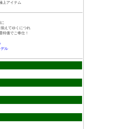
極上アイテム
間に
を揃えてゆくにつれ
選特価でご奉仕！
の
モデル