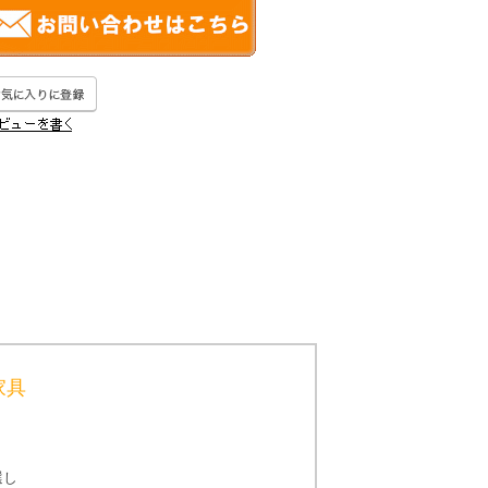
家具
選し