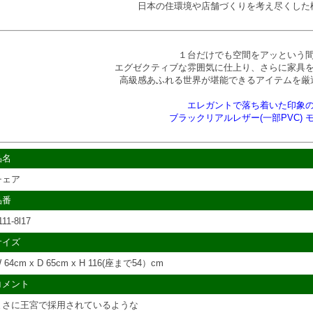
日本の住環境や店舗づくりを考え尽くした
１台だけでも空間をアッという
エグゼクティブな雰囲気に仕上り、さらに家具
高級感あふれる世界が堪能できるアイテムを厳
エレガントで落ち着いた印象
ブラックリアルレザー(一部PVC) 
品名
チェア
品番
111-8l17
サイズ
 64cm x D 65cm x H 116(座まで54）cm
コメント
まさに王宮で採用されているような