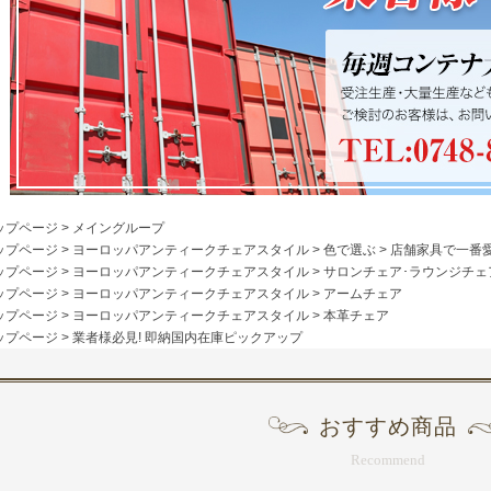
ップページ
>
メイングループ
ップページ
>
ヨーロッパアンティークチェアスタイル
>
色で選ぶ
>
店舗家具で一番
ップページ
>
ヨーロッパアンティークチェアスタイル
>
サロンチェア･ラウンジチェ
ップページ
>
ヨーロッパアンティークチェアスタイル
>
アームチェア
ップページ
>
ヨーロッパアンティークチェアスタイル
>
本革チェア
ップページ
>
業者様必見! 即納国内在庫ピックアップ
おすすめ商品
Recommend