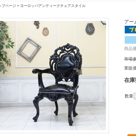
ップページ
>
ヨーロッパアンティークチェアスタイル
アーム
商品番号
市場参
業販
在庫
数量