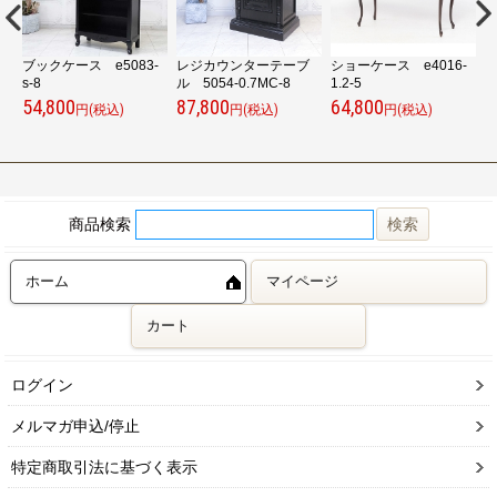
ブ
ブックケース e5083-
レジカウンターテーブ
ショーケース e4016-
s-8
ル 5054-0.7MC-8
1.2-5
ル
54,800
87,800
64,800
1
円(税込)
円(税込)
円(税込)
商品検索
ホーム
マイページ
カート
ログイン
メルマガ申込/停止
特定商取引法に基づく表示