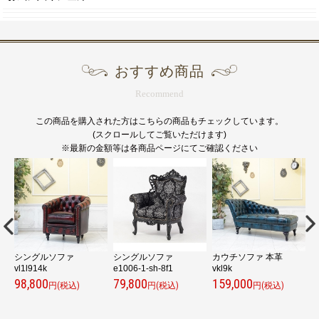
おすすめ商品
Recommend
この商品を購入された方はこちらの商品もチェックしています。
(スクロールしてご覧いただけます)
※最新の金額等は各商品ページにてご確認ください
シングルソファ
シングルソファ
カウチソファ 本革
ロ
vl1l914k
e1006-1-sh-8f1
vkl9k
c
98,800
79,800
159,000
3
円(税込)
円(税込)
円(税込)