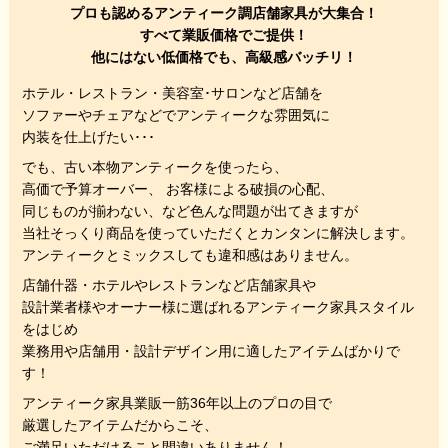
プロも認めるアンティーク調店舗家具が大集合！
すべて業販価格でご提供！
他にはない低価格でも、高級感バッチリ！
ホテル・レストラン・美容室･サロンなど店舗を
ソファーやチェアなどでアンティークな雰囲気に
内装を仕上げたい･･･
でも、
古い本物アンティークを使ったら、
高価で予算オーバー、 お客様による破損の心配、
同じものが揃わない、
など色んな問題が出てきますが
当社そっくり商品を使っていただくと
カンタンに解決します。
アンティークとミックスしても違和感はありません。
店舗什器・ホテルやレストランなど店舗家具や
設計業者様やオーナー様に選ばれるアンティーク家具スタイル
をはじめ
業務用や店舗用・設計デザイン用に適したアイテムばかりで
す！
アンティーク家具業販一筋36年以上のプロの目で
厳選したアイテムだからこそ、
ご満足いただけること間違いありません！