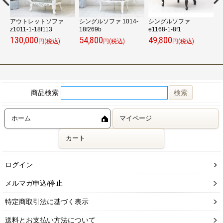
アウトレットソファ
シングルソファ 1014-
シングルソファ
z1011-1-18f113
18f269b
e1168-1-8f1
ァ
130,000
54,800
49,800
1
円(税込)
円(税込)
円(税込)
商品検索
ホーム
マイページ
カート
ログイン
メルマガ申込/停止
特定商取引法に基づく表示
送料とお支払い方法について