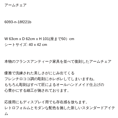
アームチェア
品番
6093-n-18f221b
サイズ
W 63cm x D 62cm x H 101(座まで50）cm
シートサイズ: 40 x 42 cm
コメント
本物のフランスアンティーク家具を並べて復刻したアームチェア
優雅で洗練された美しさがにじみ出てくる
フレンチロココ調の彫刻にホレボレしてしまいますね。
もちろん彫刻はすべて匠によるオールハンドメイド仕上げの
心豊かにする細工が施されております。
応接用にもディスプレイ用でも存在感を放ちます。
レトロフォルムとモダンな配色を施した新しいスタンダードアイテ
ム