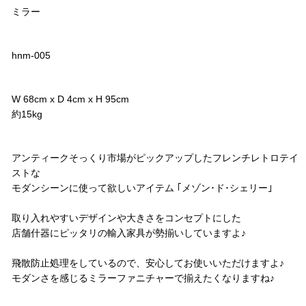
ミラー
品番
hnm-005
サイズ
W 68cm x D 4cm x H 95cm
約15kg
コメント
アンティークそっくり市場がピックアップしたフレンチレトロテイ
ストな
モダンシーンに使って欲しいアイテム ｢メゾン･ド･シェリー｣
取り入れやすいデザインや大きさをコンセプトにした
店舗什器にピッタリの輸入家具が勢揃いしていますよ♪
飛散防止処理をしているので、安心してお使いいただけますよ♪
モダンさを感じるミラーファニチャーで揃えたくなりますね♪