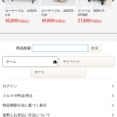
ローテーブル e2024-
ローテーブル st2025-
スツール 9004-S-
ロ
n-8
f-10
5P38B
n
45,800
49,800
27,800
4
円(税込)
円(税込)
円(税込)
商品検索
ホーム
マイページ
カート
ログイン
メルマガ申込/停止
特定商取引法に基づく表示
送料とお支払い方法について