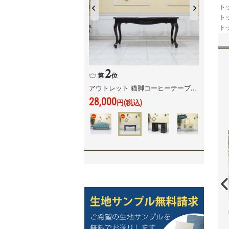
ト
ト
ト
スツール st9015-s-
ベンチソファ vzp50k
ベンチソファ vz3p32k
10p32b
54,800
59,800
円(税込)
円(税込)
34,800
円(税込)