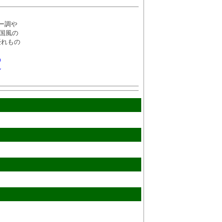
ー調や
国風の
優れもの
の
ル