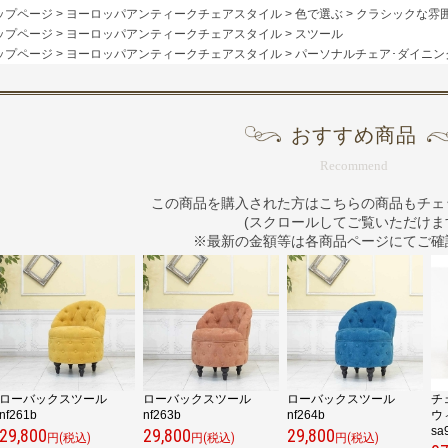
ップページ
>
ヨーロッパアンティークチェアスタイル
>
色で選ぶ
>
クラシックな雰
ップページ
>
ヨーロッパアンティークチェアスタイル
>
スツール
ップページ
>
ヨーロッパアンティークチェアスタイル
>
パーソナルチェア･ダイニン
おすすめ商品
Recommend
この商品を購入された方はこちらの商品もチェ
(スクロールしてご覧いただけま
※最新の金額等は各商品ページにてご確
ローバックスツール
ローバックスツール
ローバックスツール
チ
nf261b
nf263b
nf264b
ウ
sa
29,800
29,800
29,800
円(税込)
円(税込)
円(税込)