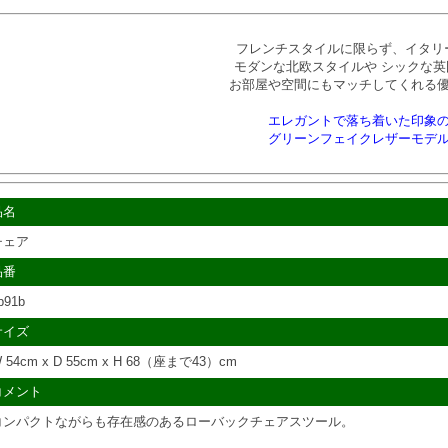
フレンチスタイルに限らず、イタリ
モダンな北欧スタイルや シックな英
お部屋や空間にもマッチしてくれる
エレガントで落ち着いた印象
グリーンフェイクレザーモデ
品名
チェア
品番
p91b
サイズ
 54cm x D 55cm x H 68（座まで43）cm
コメント
コンパクトながらも存在感のあるローバックチェアスツール。