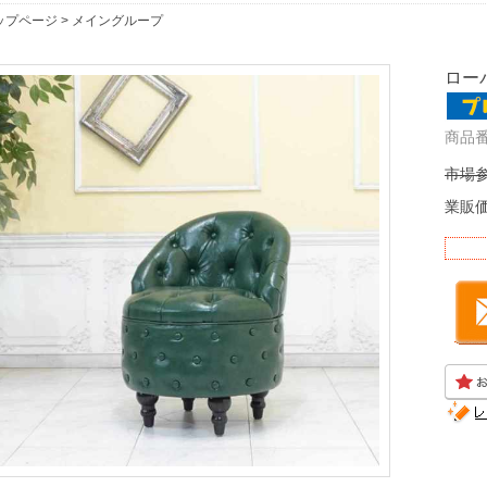
ップページ
>
メイングループ
ロー
商品番
市場参
業販