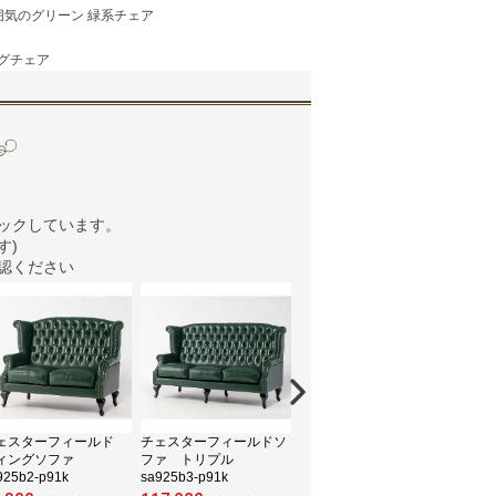
囲気のグリーン 緑系チェア
グチェア
ックしています。
す)
認ください
ェスターフィールド
チェスターフィールドソ
ベンチソファ
ロー
ィングソファ
ファ トリプル
vz1.5p32k
np10
925b2-p91k
sa925b3-p91k
46,800
29,8
円(税込)