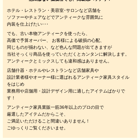
ホテル・レストラン・美容室･サロンなど店舗を
ソファーやチェアなどでアンティークな雰囲気に
内装を仕上げたい･･･
でも、
古い本物アンティークを使ったら、
高価で予算オーバー、 お客様による破損の心配、
同じものが揃わない、
など色んな問題が出てきますが
当社そっくり商品を使っていただくと
カンタンに解決します。
アンティークとミックスしても違和感はありません。
店舗什器・ホテルやレストランなど店舗家具や
設計業者様やオーナー様に選ばれるアンティーク家具スタイル
をはじめ
業務用や店舗用・設計デザイン用に適したアイテムばかりで
す！
アンティーク家具業販一筋36年以上のプロの目で
厳選したアイテムだからこそ、
ご満足いただけること間違いありません！
ごゆっくりご覧くださいませ。