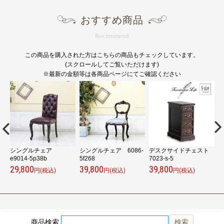
おすすめ商品
Recommend
この商品を購入された方はこちらの商品もチェックしています。
(スクロールしてご覧いただけます)
※最新の金額等は各商品ページにてご確認ください
シングルチェア
シングルチェア 6086-
デスクサイドチェスト
e9014-5p38b
5f268
7023-s-5
e
29,800
39,800
39,800
9
円(税込)
円(税込)
円(税込)
商品検索