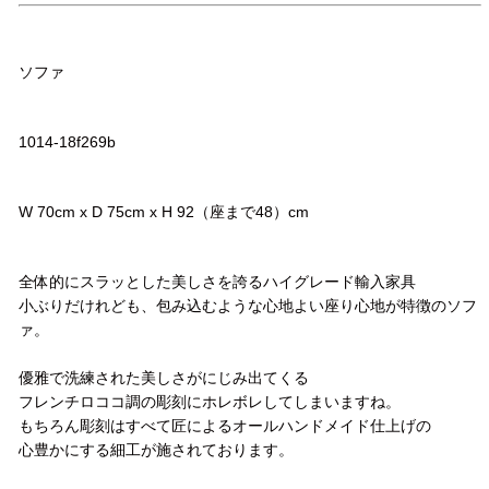
品名
ソファ
品番
1014-18f269b
サイズ
W 70cm x D 75cm x H 92（座まで48）cm
コメント
全体的にスラッとした美しさを誇るハイグレード輸入家具
小ぶりだけれども、包み込むような心地よい座り心地が特徴のソフ
ァ。
優雅で洗練された美しさがにじみ出てくる
フレンチロココ調の彫刻にホレボレしてしまいますね。
もちろん彫刻はすべて匠によるオールハンドメイド仕上げの
心豊かにする細工が施されております。