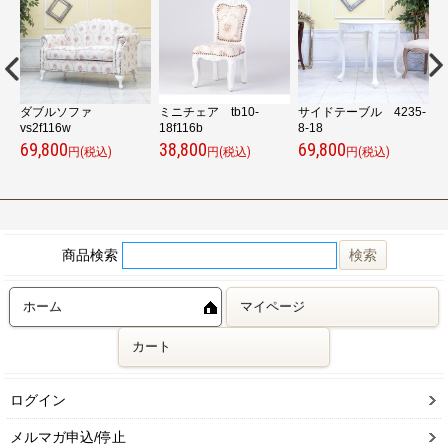
-
ダブルソファ
ミニチェア tb10-
サイドテーブル 4235-
vs2f116w
18f116b
8-18
9
69,800
38,800
69,800
6
円(税込)
円(税込)
円(税込)
商品検索
ホーム
マイページ
カート
ログイン
メルマガ申込/停止