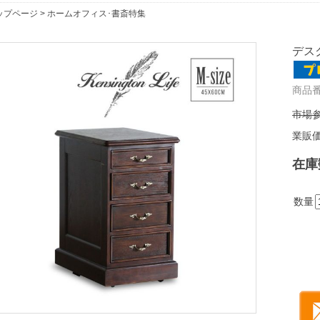
ップページ
>
ホームオフィス･書斎特集
デスク
商品番
市場参
業販
在庫
数量