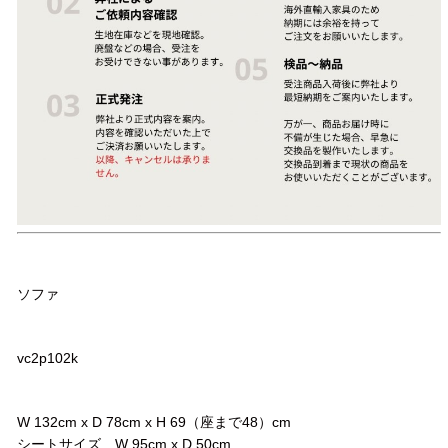
品名
ソファ
品番
vc2p102k
サイズ
W 132cm x D 78cm x H 69（座まで48）cm
シートサイズ W 95cm x D 50cm