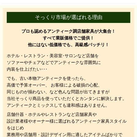
そっくり市場が選ばれる理由
プロも認めるアンティーク調店舗家具が大集合！
すべて業販価格でご提供！
他にはない低価格でも、高級感バッチリ！
ホテル・レストラン・美容室･サロンなど店舗を
ソファーやチェアなどでアンティークな雰囲気に
内装を仕上げたい･･･
でも、
古い本物アンティークを使ったら、
高価で予算オーバー、 お客様による破損の心配、
同じものが揃わない、
など色んな問題が出てきますが
当社そっくり商品を使っていただくと
カンタンに解決します。
アンティークとミックスしても違和感はありません。
店舗什器・ホテルやレストランなど店舗家具や
設計業者様やオーナー様に選ばれるアンティーク家具スタイル
をはじめ
業務用や店舗用・設計デザイン用に適したアイテムばかりで