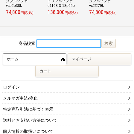
ダブルソファ
トリプルソファ
ダブルソファ
vcb2p38k
e1168-3-18p65b
vc2f279k
v
74,800
138,000
74,800
7
円(税込)
円(税込)
円(税込)
商品検索
ホーム
マイページ
カート
ログイン
メルマガ申込/停止
特定商取引法に基づく表示
送料とお支払い方法について
個人情報の取扱いについて