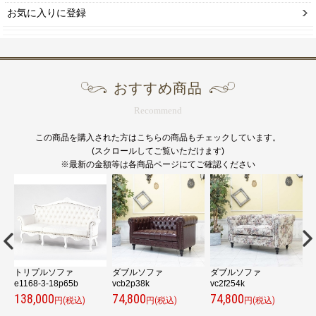
お気に入りに登録
おすすめ商品
Recommend
この商品を購入された方はこちらの商品もチェックしています。
(スクロールしてご覧いただけます)
※最新の金額等は各商品ページにてご確認ください
トリプルソファ
ダブルソファ
ダブルソファ
e1168-3-18p65b
vcb2p38k
vc2f254k
v
138,000
74,800
74,800
7
円(税込)
円(税込)
円(税込)