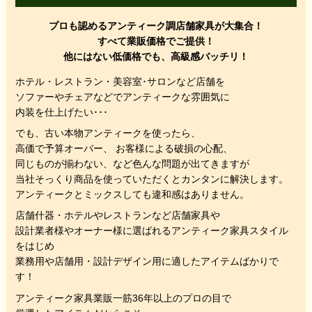
プロも認めるアンティーク調店舗家具が大集合！
すべて業販価格でご提供！
他にはない低価格でも、高級感バッチリ！
ホテル・レストラン・美容室･サロンなど店舗を
ソファーやチェアなどでアンティークな雰囲気に
内装を仕上げたい･･･
でも、
古い本物アンティークを使ったら、
高価で予算オーバー、 お客様による破損の心配、
同じものが揃わない、
など色んな問題が出てきますが
当社そっくり商品を使っていただくと
カンタンに解決します。
アンティークとミックスしても違和感はありません。
店舗什器・ホテルやレストランなど店舗家具や
設計業者様やオーナー様に選ばれるアンティーク家具スタイル
をはじめ
業務用や店舗用・設計デザイン用に適したアイテムばかりで
す！
アンティーク家具業販一筋36年以上のプロの目で