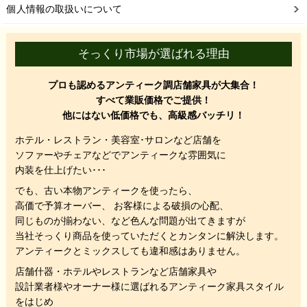
個人情報の取扱いについて
そっくり市場が選ばれる理由
プロも認めるアンティーク調店舗家具が大集合！
すべて業販価格でご提供！
他にはない低価格でも、高級感バッチリ！
ホテル・レストラン・美容室･サロンなど店舗を
ソファーやチェアなどでアンティークな雰囲気に
内装を仕上げたい･･･
でも、
古い本物アンティークを使ったら、
高価で予算オーバー、 お客様による破損の心配、
同じものが揃わない、
など色んな問題が出てきますが
当社そっくり商品を使っていただくと
カンタンに解決します。
アンティークとミックスしても違和感はありません。
店舗什器・ホテルやレストランなど店舗家具や
設計業者様やオーナー様に選ばれるアンティーク家具スタイル
をはじめ