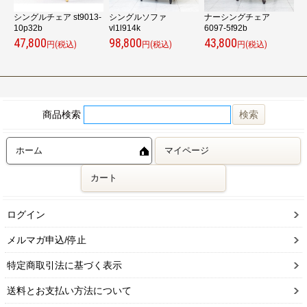
k
シングルチェア st9013-
シングルソファ
ナーシングチェア
10p32b
vl1l914k
6097-5f92b
9
47,800
98,800
43,800
3
円(税込)
円(税込)
円(税込)
商品検索
ホーム
マイページ
カート
ログイン
メルマガ申込/停止
特定商取引法に基づく表示
送料とお支払い方法について