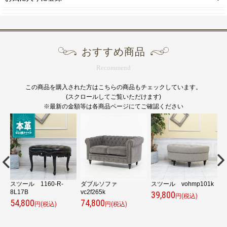
おすすめ商品
Recommend
この商品を購入された方はこちらの商品もチェックしています。
(スクロールしてご覧いただけます)
※最新の金額等は各商品ページにてご確認ください
ル
スツール 1160-R-
ダブルソファ
スツール vohmp101k
8L17B
vc2f265k
v
39,800
円(税込)
54,800
74,800
7
円(税込)
円(税込)