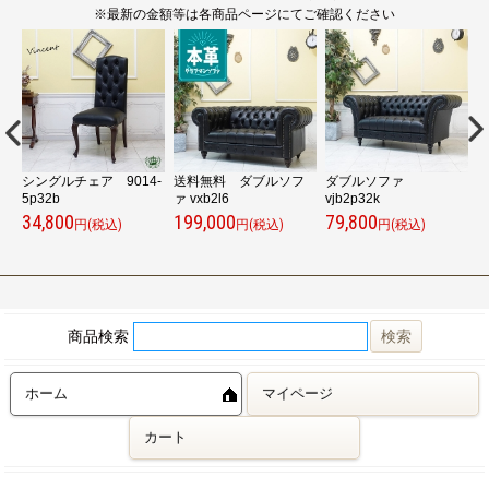
※最新の金額等は各商品ページにてご確認ください
シングルチェア 9014-
送料無料 ダブルソフ
ダブルソファ
5p32b
ァ vxb2l6
vjb2p32k
z
34,800
199,000
79,800
7
円(税込)
円(税込)
円(税込)
商品検索
ホーム
マイページ
カート