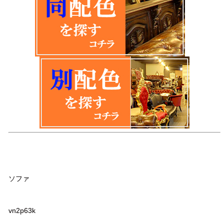
品名
ソファ
品番
vn2p63k