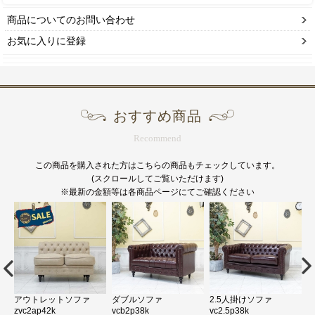
商品についてのお問い合わせ
お気に入りに登録
おすすめ商品
Recommend
この商品を購入された方はこちらの商品もチェックしています。
(スクロールしてご覧いただけます)
※最新の金額等は各商品ページにてご確認ください
-
アウトレットソファ
ダブルソファ
2.5人掛けソファ
zvc2ap42k
vcb2p38k
vc2.5p38k
V