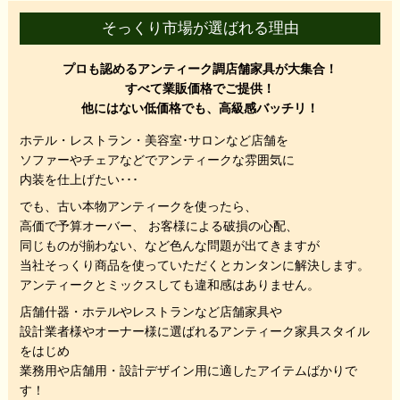
そっくり市場が選ばれる理由
プロも認めるアンティーク調店舗家具が大集合！
すべて業販価格でご提供！
他にはない低価格でも、高級感バッチリ！
ホテル・レストラン・美容室･サロンなど店舗を
ソファーやチェアなどでアンティークな雰囲気に
内装を仕上げたい･･･
でも、
古い本物アンティークを使ったら、
高価で予算オーバー、 お客様による破損の心配、
同じものが揃わない、
など色んな問題が出てきますが
当社そっくり商品を使っていただくと
カンタンに解決します。
アンティークとミックスしても違和感はありません。
店舗什器・ホテルやレストランなど店舗家具や
設計業者様やオーナー様に選ばれるアンティーク家具スタイル
をはじめ
業務用や店舗用・設計デザイン用に適したアイテムばかりで
す！